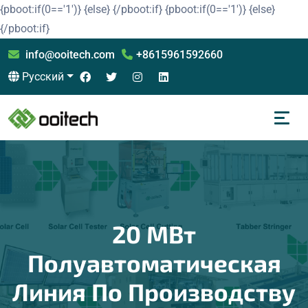
{pboot:if(0=='1')}
{else}
{/pboot:if}
{pboot:if(0=='1')}
{else}
{/pboot:if}
info@ooitech.com
+8615961592660
Русский
20 МВт
Полуавтоматическая
Линия По Производству