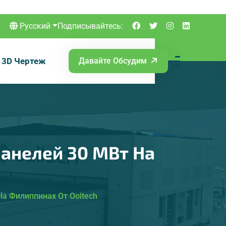
Русский
Подписывайтесь:
3D Чертеж
Давайте Обсудим
анелей 30 МВт На
а Филиппинах От Ooitech