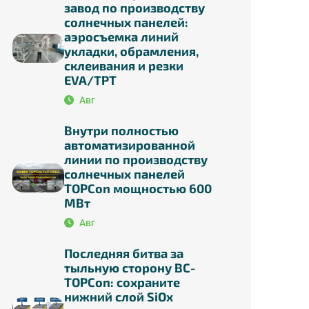
завод по производству
солнечных панелей:
аэросъемка линий
укладки, обрамления,
склеивания и резки
EVA/TPT
Авг
Внутри полностью
автоматизированной
линии по производству
солнечных панелей
TOPCon мощностью 600
МВт
Авг
Последняя битва за
тыльную сторону BC-
TOPCon: сохраните
нижний слой SiOx