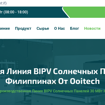
t:if}
Пт (08:00 - 18:00)
шение
Продукт
Сырье
О Нас
Блог
Новости
я Линия BIPV Солнечных П
Филиппинах От Ooitech
роизводственная Линия BIPV Солнечных Панелей 30 МВт Н