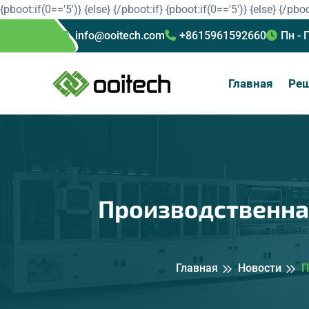
{pboot:if(0=='5')}
{else}
{/pboot:if}
{pboot:if(0=='5')}
{else}
{/pboo
info@ooitech.com
+8615961592660
Пн - 
Главная
Ре
Производственна
Главная
Новости
П