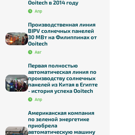
Ooitech в 2014 году
Апр
Производственная линия
BIPV солнечных панелей
30 МВт на Филиппинах от
Ooitech
Авг
Первая полностью
автоматическая линия по
производству солнечных
панелей из Китая в Египте
- история успеха Ooitech
Апр
Американская компания
по зеленой энергетике
приобрела
автоматическую машину