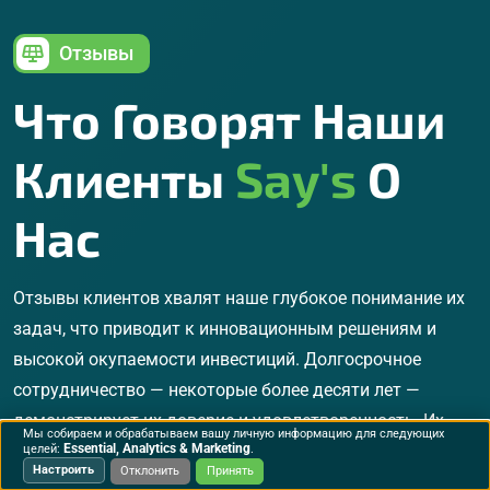
Отзывы
Что Говорят Наши
Клиенты
Say's
О
Нас
Отзывы клиентов хвалят наше глубокое понимание их
задач, что приводит к инновационным решениям и
высокой окупаемости инвестиций. Долгосрочное
сотрудничество — некоторые более десяти лет —
демонстрирует их доверие и удовлетворенность. Их
Мы собираем и обрабатываем вашу личную информацию для следующих
истории успеха вдохновляют нас постоянно
Essential, Analytics & Marketing
целей:
.
Настроить
Отклонить
Принять