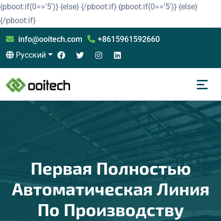
{pboot:if(0=='5')}
{else}
{/pboot:if}
{pboot:if(0=='5')}
{else}
{/pboot:if}
info@ooitech.com
+8615961592660
Русский
Первая Полностью
Автоматическая Линия
По Производству