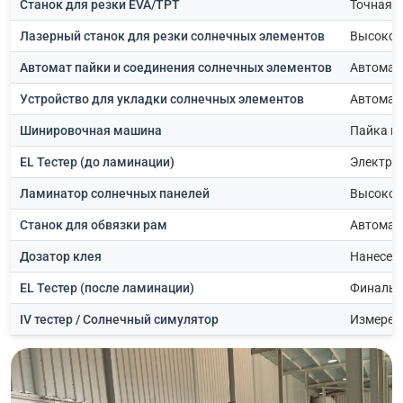
Станок для резки EVA/TPT
Точная р
Лазерный станок для резки солнечных элементов
Высокот
Автомат пайки и соединения солнечных элементов
Автомати
Устройство для укладки солнечных элементов
Автомати
Шинировочная машина
Пайка и 
EL Тестер (до ламинации)
Электро
Ламинатор солнечных панелей
Высокот
Станок для обвязки рам
Автомат
Дозатор клея
Нанесен
EL Тестер (после ламинации)
Финальн
IV тестер / Солнечный симулятор
Измерен