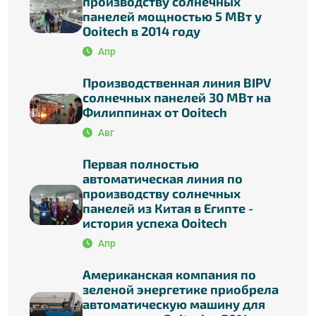
производству солнечных
панелей мощностью 5 МВт у
Ooitech в 2014 году
Апр
Производственная линия BIPV
солнечных панелей 30 МВт на
Филиппинах от Ooitech
Авг
Первая полностью
автоматическая линия по
производству солнечных
панелей из Китая в Египте -
история успеха Ooitech
Апр
Американская компания по
зеленой энергетике приобрела
автоматическую машину для