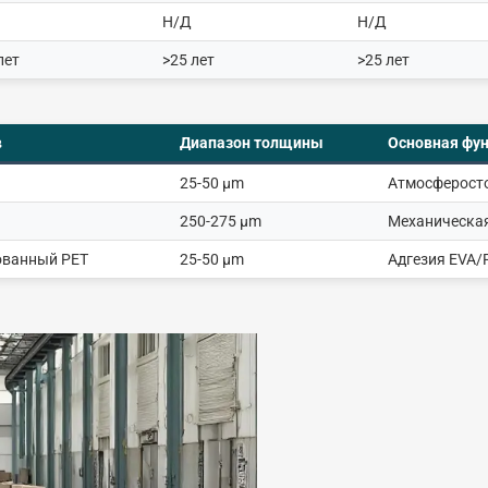
Н/Д
Н/Д
лет
>25 лет
>25 лет
в
Диапазон толщины
Основная фу
25-50 μm
Атмосферосто
250-275 μm
Механическая
ованный PET
25-50 μm
Адгезия EVA/