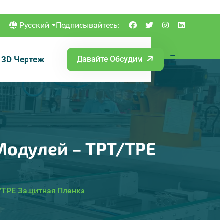
Русский
Подписывайтесь:
3D Чертеж
Давайте Обсудим
Модулей – TPT/TPE
T/TPE Защитная Пленка