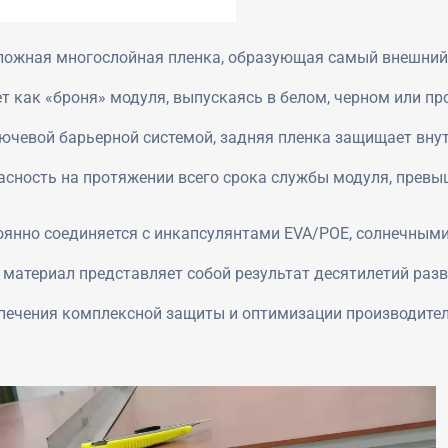
сложная многослойная пленка, образующая самый внешний
т как «броня» модуля, выпускаясь в белом, черном или п
ючевой барьерной системой, задняя пленка защищает вну
сность на протяжении всего срока службы модуля, превы
оянно соединяется с инкапсулянтами EVA/POE, солнечными
материал представляет собой результат десятилетий раз
печения комплексной защиты и оптимизации производител