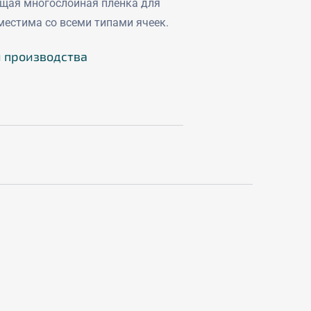
ющая многослойная пленка для
местима со всеми типами ячеек.
й производства