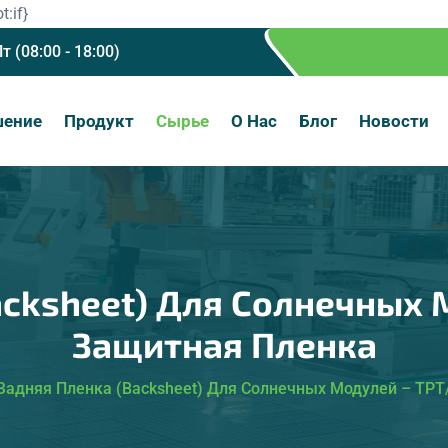
t:if}
Пт (08:00 - 18:00)
шение
Продукт
Сырье
О Нас
Блог
Новости
acksheet) Для Солнечных 
Защитная Пленка
Задняя Пленка (Backsheet) Для Солнечных Модулей – TP