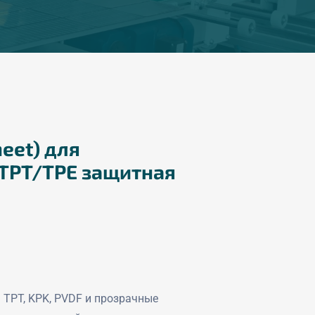
eet) для
 TPT/TPE защитная
 TPT, KPK, PVDF и прозрачные