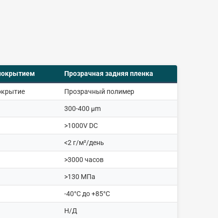
 покрытием
Прозрачная задняя пленка
окрытие
Прозрачный полимер
300-400 μm
>1000V DC
<2 г/м²/день
>3000 часов
>130 МПа
-40°C до +85°C
Н/Д