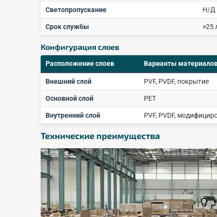
Светопропускание
Н/Д
Срок службы
>25 
Конфигурация слоев
Расположение слоев
Варианты материало
Внешний слой
PVF, PVDF, покрытие
Основной слой
PET
Внутренний слой
PVF, PVDF, модифицир
Технические преимущества