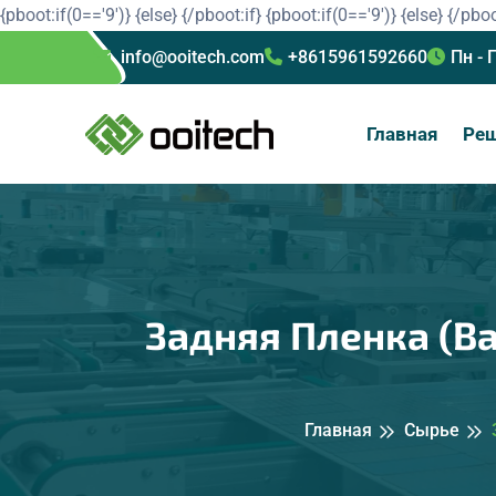
{pboot:if(0=='9')}
{else}
{/pboot:if}
{pboot:if(0=='9')}
{else}
{/pboo
info@ooitech.com
+8615961592660
Пн - 
Главная
Ре
Задняя Пленка (B
Главная
Сырье