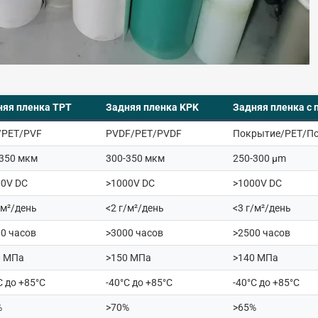
няя пленка TPT
Задняя пленка KPK
Задняя пленка с
/PET/PVF
PVDF/PET/PVDF
Покрытие/PET/П
-350 мкм
300-350 мкм
250-300 μm
00V DC
>1000V DC
>1000V DC
/м²/день
<2 г/м²/день
<3 г/м²/день
0 часов
>3000 часов
>2500 часов
0 МПа
>150 МПа
>140 МПа
C до +85°C
-40°C до +85°C
-40°C до +85°C
%
>70%
>65%