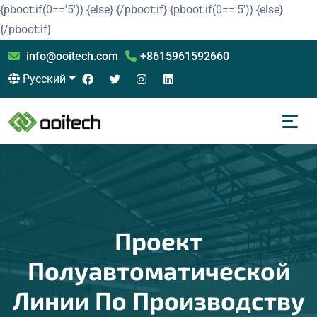
{pboot:if(0=='5')}
{else}
{/pboot:if}
{pboot:if(0=='5')}
{else}
{/pboot:if}
info@ooitech.com
+8615961592660
Русский
Проект
Полуавтоматической
Линии По Производству