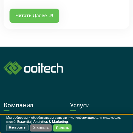
Читать Далее
Компания
Услуги
Мы собираем и обрабатываем вашу личную информацию для следующих
Решение
5 МВт
Essential, Analytics & Marketing
целей:
.
Настроить
Отклонить
Принять
Продукт
Полуавтоматическая линия