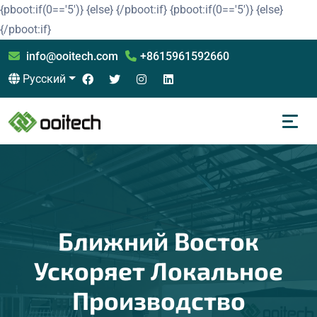
{pboot:if(0=='5')}
{else}
{/pboot:if}
{pboot:if(0=='5')}
{else}
{/pboot:if}
info@ooitech.com
+8615961592660
Русский
Ближний Восток
Ускоряет Локальное
Производство