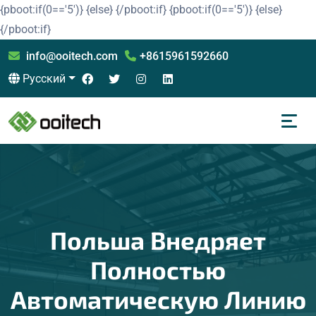
{pboot:if(0=='5')}
{else}
{/pboot:if}
{pboot:if(0=='5')}
{else}
{/pboot:if}
info@ooitech.com
+8615961592660
Русский
Польша Внедряет
Полностью
Автоматическую Линию