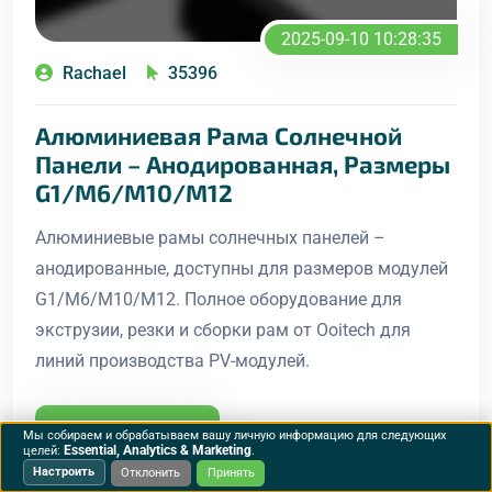
2025-09-10 10:28:35
Rachael
35396
Алюминиевая Рама Солнечной
Панели – Анодированная, Размеры
G1/M6/M10/M12
Алюминиевые рамы солнечных панелей –
анодированные, доступны для размеров модулей
G1/M6/M10/M12. Полное оборудование для
экструзии, резки и сборки рам от Ooitech для
линий производства PV-модулей.
Читать Далее
Мы собираем и обрабатываем вашу личную информацию для следующих
Essential, Analytics & Marketing
целей:
.
Настроить
Отклонить
Принять