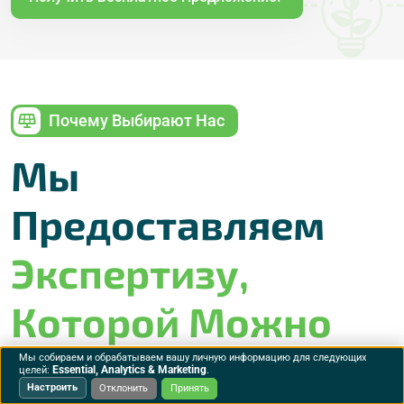
Почему Выбирают Нас
Мы
Предоставляем
Экспертизу,
Которой Можно
Доверять
Наш
Мы собираем и обрабатываем вашу личную информацию для следующих
Essential, Analytics & Marketing
целей:
.
Настроить
Отклонить
Принять