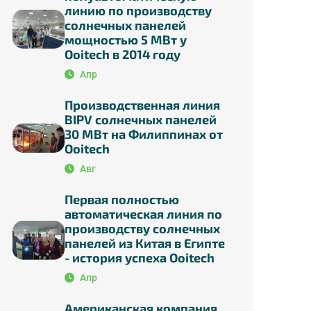
линию по производству
солнечных панелей
мощностью 5 МВт у
Ooitech в 2014 году
Апр
Производственная линия
BIPV солнечных панелей
30 МВт на Филиппинах от
Ooitech
Авг
Первая полностью
автоматическая линия по
производству солнечных
панелей из Китая в Египте
- история успеха Ooitech
Апр
Американская компания