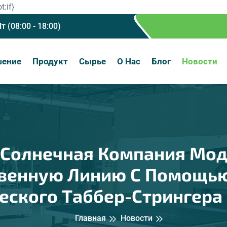
t:if}
Пт (08:00 - 18:00)
шение
Продукт
Сырье
О Нас
Блог
Новости
 Солнечная Компания Мо
венную Линию С Помощь
ского Таббер-Стрингера 
Главная
Новости