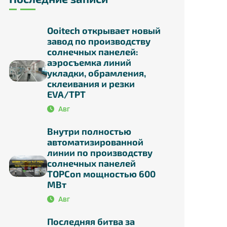
Ooitech открывает новый
завод по производству
солнечных панелей:
аэросъемка линий
укладки, обрамления,
склеивания и резки
EVA/TPT
Авг
Внутри полностью
автоматизированной
линии по производству
солнечных панелей
TOPCon мощностью 600
МВт
Авг
Последняя битва за