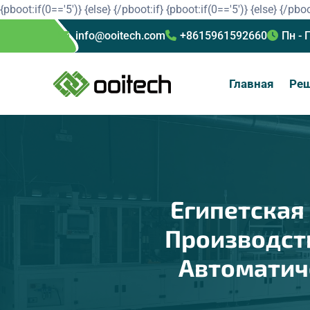
{pboot:if(0=='5')}
{else}
{/pboot:if}
{pboot:if(0=='5')}
{else}
{/pboo
info@ooitech.com
+8615961592660
Пн - 
Главная
Ре
Египетская
Производст
Автоматиче