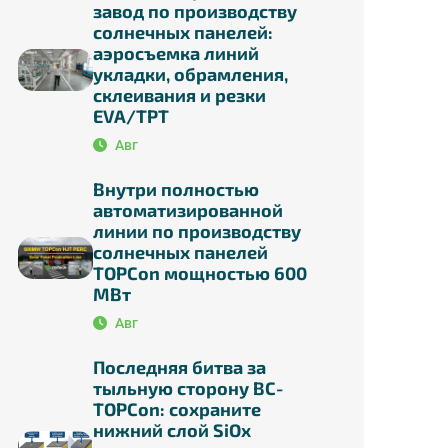
завод по производству
солнечных панелей:
аэросъемка линий
укладки, обрамления,
склеивания и резки
EVA/TPT
Авг
Внутри полностью
автоматизированной
линии по производству
солнечных панелей
TOPCon мощностью 600
МВт
Авг
Последняя битва за
тыльную сторону BC-
TOPCon: сохраните
нижний слой SiOx