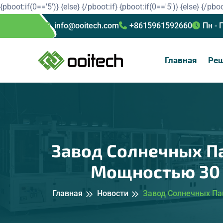
{pboot:if(0=='5')}
{else}
{/pboot:if}
{pboot:if(0=='5')}
{else}
{/pboo
info@ooitech.com
+8615961592660
Пн - 
Главная
Ре
Завод Солнечных П
Мощностью 30 
Главная
Новости
Завод Солнечных Па