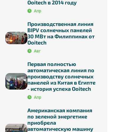
Ooitech в 2014 году
Апр
Производственная линия
BIPV солнечных панелей
30 МВт на Филиппинах от
Ooitech
Авг
Первая полностью
автоматическая линия по
производству солнечных
панелей из Китая в Египте
- история успеха Ooitech
Апр
Американская компания
по зеленой энергетике
приобрела
автоматическую машину