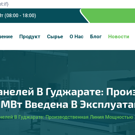
t:if}
Пт (08:00 - 18:00)
шение
Продукт
Сырье
О Нас
Блог
Новости
анелей В Гуджарате: Прои
МВт Введена В Эксплуатац
нелей В Гуджарате: Производственная Линия Мощностью 3