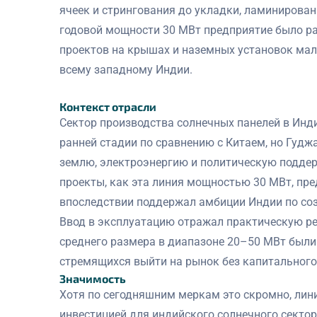
ячеек и стрингования до укладки, ламинирован
годовой мощности 30 МВт предприятие было ра
проектов на крышах и наземных установок малог
всему западному Индии.
Контекст отрасли
Сектор производства солнечных панелей в Инди
ранней стадии по сравнению с Китаем, но Гудж
землю, электроэнергию и политическую поддер
проекты, как эта линия мощностью 30 МВт, пр
впоследствии поддержал амбиции Индии по соз
Ввод в эксплуатацию отражал практическую ре
среднего размера в диапазоне 20–50 МВт были
стремящихся выйти на рынок без капитального
Значимость
Хотя по сегодняшним меркам это скромно, лин
инвестицией для индийского солнечного секто