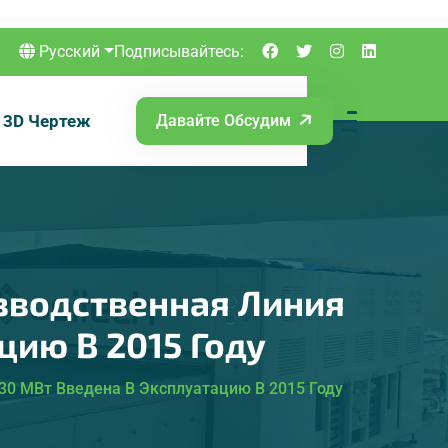
Русский
Подписывайтесь:
3D Чертеж
Давайте Обсудим
зводственная Линия
ию В 2015 Году
0 МВт Введена В Эксплуатацию В 2015 Году