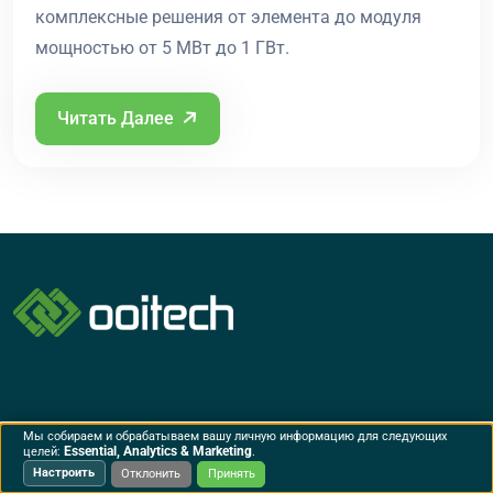
комплексные решения от элемента до модуля
мощностью от 5 МВт до 1 ГВт.
Читать Далее
Мы собираем и обрабатываем вашу личную информацию для следующих
Компания
Услуги
Essential, Analytics & Marketing
целей:
.
Настроить
Отклонить
Принять