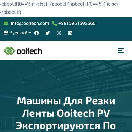
{pboot:if(0=='5')}
{else}
{/pboot:if}
{pboot:if(0=='5')}
{else}
{/pboot:if}
info@ooitech.com
+8615961592660
Русский
Машины Для Резки
Ленты Ooitech PV
Экспортируются По