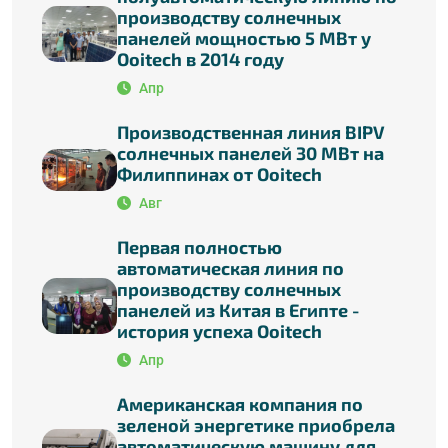
производству солнечных
панелей мощностью 5 МВт у
Ooitech в 2014 году
Апр
Производственная линия BIPV
солнечных панелей 30 МВт на
Филиппинах от Ooitech
Авг
Первая полностью
автоматическая линия по
производству солнечных
панелей из Китая в Египте -
история успеха Ooitech
Апр
Американская компания по
зеленой энергетике приобрела
автоматическую машину для