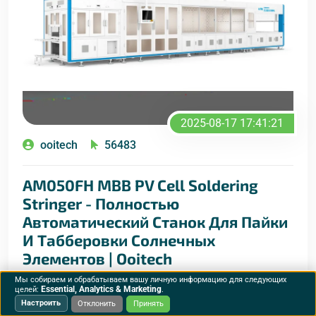
2025-08-17 17:41:21
ooitech
56483
AM050FH MBB PV Cell Soldering
Stringer - Полностью
Автоматический Станок Для Пайки
И Табберовки Солнечных
Элементов | Ooitech
Мы собираем и обрабатываем вашу личную информацию для следующих
AM050FH MBB PV Cell Soldering Stringer от Ooitech
Essential, Analytics & Marketing
целей:
.
Настроить
Отклонить
Принять
— это полностью автоматическая машина для