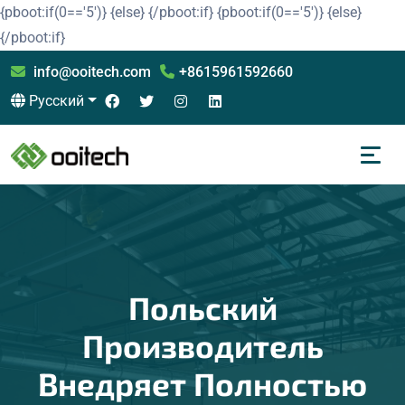
{pboot:if(0=='5')}
{else}
{/pboot:if}
{pboot:if(0=='5')}
{else}
{/pboot:if}
info@ooitech.com
+8615961592660
Русский
Польский
Производитель
Внедряет Полностью