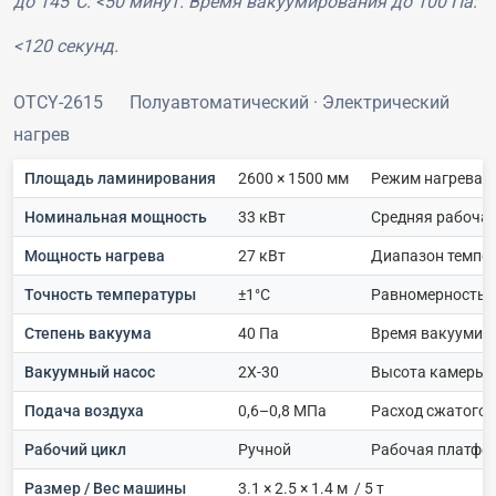
до 145°C: <50 минут. Время вакуумирования до 100 Па:
<120 секунд.
OTCY-2615
Полуавтоматический · Электрический
нагрев
Площадь ламинирования
2600 × 1500 мм
Режим нагрева
Номинальная мощность
33 кВт
Средняя рабоча
Мощность нагрева
27 кВт
Диапазон темпе
Точность температуры
±1°C
Равномерность 
Степень вакуума
40 Па
Время вакуумир
Вакуумный насос
2X-30
Высота камеры
Подача воздуха
0,6–0,8 МПа
Расход сжатого 
Рабочий цикл
Ручной
Рабочая платфо
Размер / Вес машины
3.1 × 2.5 × 1.4 м / 5 т