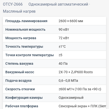
OTCY-2666
Однокамерный автоматический ·
Масляный нагрев
Площадь ламинирования
2600 × 6600 мм
Номинальная мощность
90 кВт
Мощность нагрева
72 кВт
Точность температуры
±1°C
Точки контроля температуры
≥5
Степень вакуума
40 Па
Вакуумный насос
2X-70 + ZJP600 Roots
Подача воздуха
0,6–0,8 МПа
Скорость откачки
≥600 м³/ч (100 Па за <90 с)
Конфигурация камеры
Однокамерный
Рабочая платформа
Сенсорный экран + ПЛК (Sieme