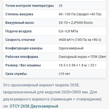
Точки контроля температуры
≥5
Степень вакуума
40–100 Па (предел <40 Па)
Вакуумный насос
2X-70 + ZJP600 Roots
Подача воздуха
0,6–0,8 МПа
Скорость откачки
≥600 м³/ч (100 Па за <90 с)
Конфигурация камеры
Однокамерный
Рабочая платформа
Сенсорный экран + ПЛК (Sieme
Размер / Вес машины
18.5 × 3.58 × 1.8 м / 25 т
Срок службы
≥10 лет
Это однокамерный вариант модели 2658,
предназначенный для модулей 2600×5800 мм. Для
двухкамерного варианта (ламинация + отверждение)
см.
OTCY-2658 Двухкамерный
.