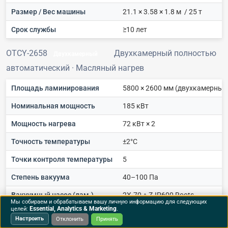
Размер / Вес машины
21.1 × 3.58 × 1.8 м / 25 т
Срок службы
≥10 лет
OTCY-2658
Двухкамерный полностью
Двухкамерный
автоматический · Масляный нагрев
Площадь ламинирования
5800 × 2600 мм (двухкамерный
Номинальная мощность
185 кВт
Мощность нагрева
72 кВт × 2
Точность температуры
±2°C
Точки контроля температуры
5
Степень вакуума
40–100 Па
Вакуумный насос (лам.)
2X-70 + ZJP600 Roots
Мы собираем и обрабатываем вашу личную информацию для следующих
Essential, Analytics & Marketing
целей:
.
Интенсивность аэрации
0–5 л/с
Настроить
Отклонить
Принять