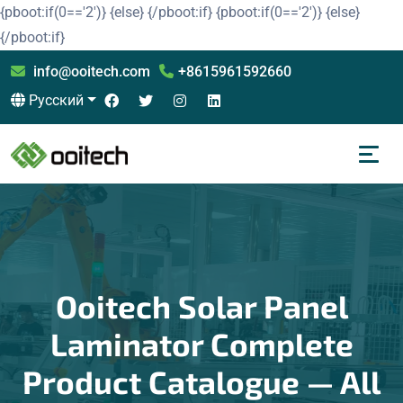
{pboot:if(0=='2')}
{else}
{/pboot:if}
{pboot:if(0=='2')}
{else}
{/pboot:if}
info@ooitech.com
+8615961592660
Русский
Ooitech Solar Panel
Laminator Complete
Product Catalogue — All