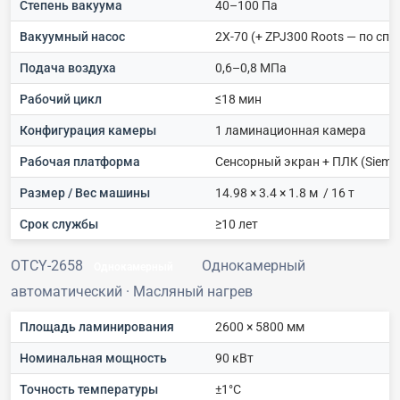
Степень вакуума
40–100 Па
Вакуумный насос
2X-70 (+ ZPJ300 Roots — по сп
Подача воздуха
0,6–0,8 МПа
Рабочий цикл
≤18 мин
Конфигурация камеры
1 ламинационная камера
Рабочая платформа
Сенсорный экран + ПЛК (Sieme
Размер / Вес машины
14.98 × 3.4 × 1.8 м / 16 т
Срок службы
≥10 лет
OTCY-2658
Однокамерный
Однокамерный
автоматический · Масляный нагрев
Площадь ламинирования
2600 × 5800 мм
Номинальная мощность
90 кВт
Точность температуры
±1°C