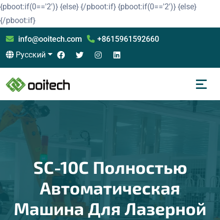
{pboot:if(0=='2')}
{else}
{/pboot:if}
{pboot:if(0=='2')}
{else}
{/pboot:if}
info@ooitech.com
+8615961592660
Русский
SC-10C Полностью
Автоматическая
Машина Для Лазерной