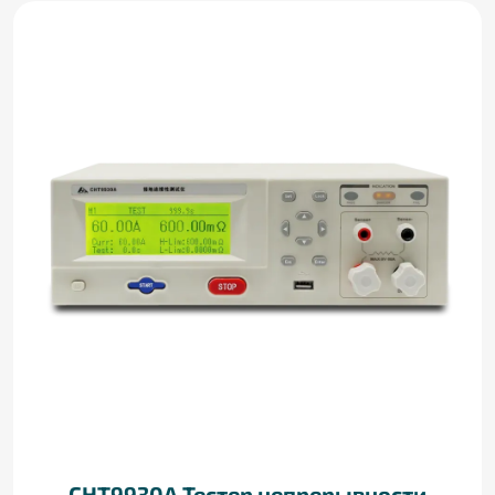
CHT9930A Тестер непрерывности