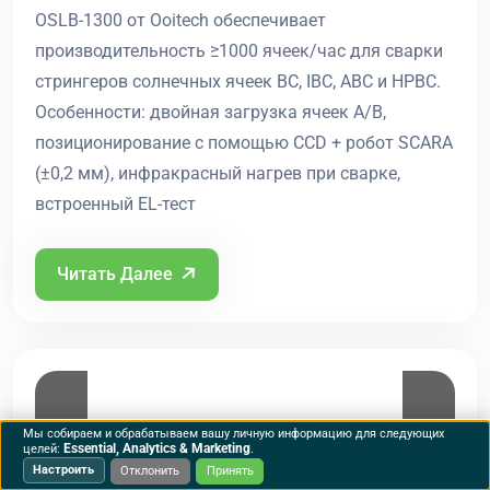
OSLB-1300 от Ooitech обеспечивает
производительность ≥1000 ячеек/час для сварки
стрингеров солнечных ячеек BC, IBC, ABC и HPBC.
Особенности: двойная загрузка ячеек A/B,
позиционирование с помощью CCD + робот SCARA
(±0,2 мм), инфракрасный нагрев при сварке,
встроенный EL-тест
Читать Далее
Мы собираем и обрабатываем вашу личную информацию для следующих
Essential, Analytics & Marketing
целей:
.
Настроить
Отклонить
Принять