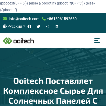
{pboot:if(0=='5')}
{else}
{/pboot:if}
{pboot:if(0=='5')}
{else}
{/pboot:if}
info@ooitech.com
+8615961592660
Русский
Ooitech Поставляет
Комплексное Сырье Для
Солнечных Панелей С