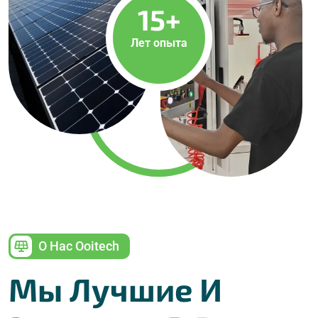
15
+
Лет опыта
О Нас Ooitech
Мы Лучшие И