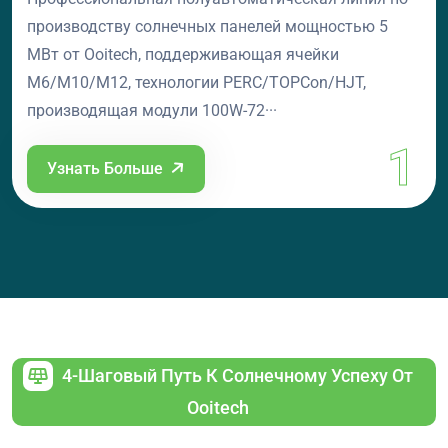
производству солнечных панелей мощностью 5
МВт от Ooitech, поддерживающая ячейки
M6/M10/M12, технологии PERC/TOPCon/HJT,
производящая модули 100W-72···
1
Узнать Больше
4-Шаговый Путь К Солнечному Успеху От
Ooitech