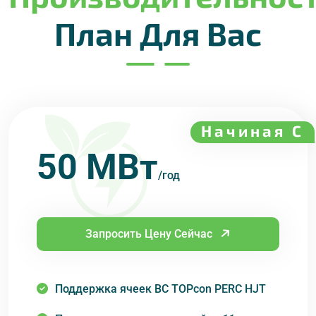
План Для Вас
Уровни плана мощности
Доступные пакеты мощности
Начиная С
50 МВт
/год
Запросить Цену Сейчас
Поддержка ячеек BC TOPcon PERC HJT